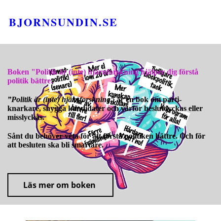
BJORNSUNDIN.SE
Boken "Politik är (inte) hjärnforskning hjälper dig förstå
politik bättre.
”Politik är (inte) hjärnforskning”
är en bok om parti-
knarkare, snygga kandidater och varför beslut lyckas eller
misslyckas.
Sånt du behöver veta för att förstå politiken bättre. Och för
att besluten ska bli smartare.
Läs mer om boken