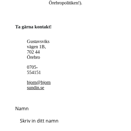
Örebropolitiken!).
Ta gärna kontakt!
Gustavsviks
vägen 1B,
702 44
Örebro
0705-
554151
bjorn@bjorn
sundin.se
Namn