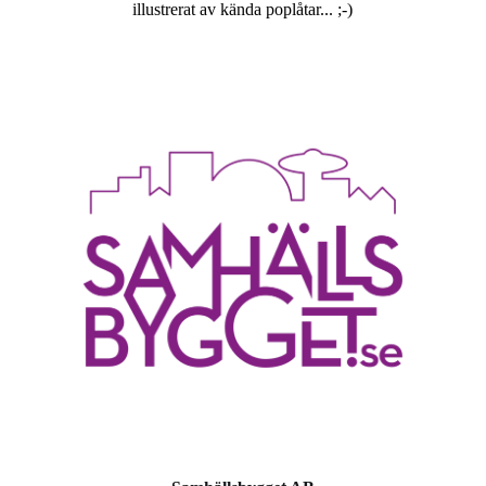
illustrerat av kända poplåtar... ;-)